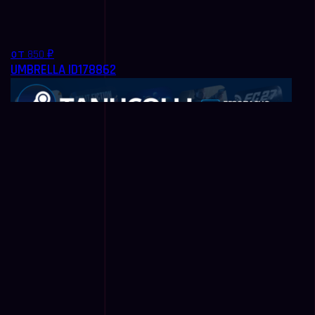
от 850 ₽
UMBRELLA ID178862