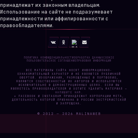
принадлежат их законным владельцам.
Использование на сайте не подразумевает
принадлежности или аффилированности с
правообладателями.
ПОЛИТИКА КОНФИДЕНЦИАЛЬНОСТИ
ОБРАБОТКА ДАННЫХ
COOKIE
ПОЛЬЗОВАТЕЛЬСКОЕ СОГЛАШЕНИЕ
ПРАВОВАЯ ИНФОРМАЦИЯ
ВСЕ МАТЕРИАЛЫ САЙТА НОСЯТ ИНФОРМАЦИОННО-
ОЗНАКОМИТЕЛЬНЫЙ ХАРАКТЕР И НЕ ЯВЛЯЮТСЯ ПУБЛИЧНОЙ
ОФЕРТОЙ. ИЗОБРАЖЕНИЯ, РАЗМЕЩЁННЫЕ В ПОРТФОЛИО,
ЯВЛЯЮТСЯ СОБСТВЕННОСТЬЮ ИХ АВТОРОВ И ИСПОЛЬЗУЮТСЯ
ИСКЛЮЧИТЕЛЬНО В ДЕМОНСТРАЦИОННЫХ ЦЕЛЯХ. ЕСЛИ ВЫ
ЯВЛЯЕТЕСЬ ПРАВООБЛАДАТЕЛЕМ И ХОТИТЕ УДАЛИТЬ МАТЕРИАЛ —
НАПИШИТЕ НАМ
.
* FACEBOOK И INSTAGRAM ПРИНАДЛЕЖАТ КОРПОРАЦИИ META,
ДЕЯТЕЛЬНОСТЬ КОТОРОЙ ПРИЗНАНА В РОССИИ ЭКСТРЕМИСТСКОЙ
И ЗАПРЕЩЕНА.
© 2012 —
2026
MALINAWEB