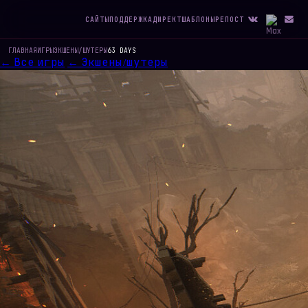
САЙТЫ
ПОДДЕРЖКА
ДИРЕКТ
ШАБЛОНЫ
РЕПОСТ
ГЛАВНАЯ
ИГРЫ
ЭКШЕНЫ/ШУТЕРЫ
63 DAYS
← Все игры
← Экшены/шутеры