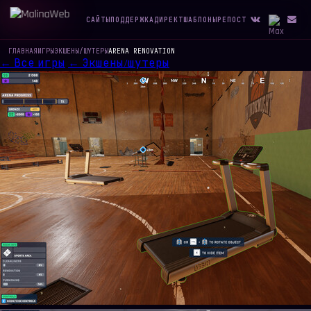
САЙТЫ
ПОДДЕРЖКА
ДИРЕКТ
ШАБЛОНЫ
РЕПОСТ
ГЛАВНАЯ
ИГРЫ
ЭКШЕНЫ/ШУТЕРЫ
ARENA RENOVATION
← Все игры
← Экшены/шутеры