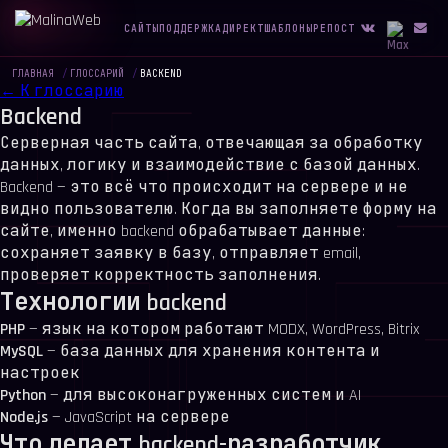
САЙТЫ
ПОДДЕРЖКА
ДИРЕКТ
ШАБЛОНЫ
РЕПОСТ
ГЛАВНАЯ
/
ГЛОССАРИЙ
/
BACKEND
← К глоссарию
Backend
Серверная часть сайта, отвечающая за обработку
данных, логику и взаимодействие с базой данных.
Backend — это всё что происходит на сервере и не
видно пользователю. Когда вы заполняете форму на
сайте, именно backend обрабатывает данные:
сохраняет заявку в базу, отправляет email,
проверяет корректность заполнения.
Технологии backend
PHP
— язык на котором работают MODX, WordPress, Bitrix
MySQL
— база данных для хранения контента и
настроек
Python
— для высоконагруженных систем и AI
Node.js
— JavaScript на сервере
Что делает backend-разработчик