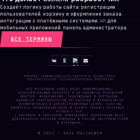
Создаёт логику работы сайта: регистрацию
пользователей, корзину и оформление заказа,
интеграцию с платёжными системами, API для
мобильных приложений, панель администратора.
ВСЕ ТЕРМИНЫ
ПОЛИТИКА КОНФИДЕНЦИАЛЬНОСТИ
ОБРАБОТКА ДАННЫХ
COOKIE
ПОЛЬЗОВАТЕЛЬСКОЕ СОГЛАШЕНИЕ
ПРАВОВАЯ ИНФОРМАЦИЯ
ВСЕ МАТЕРИАЛЫ САЙТА НОСЯТ ИНФОРМАЦИОННО-
ОЗНАКОМИТЕЛЬНЫЙ ХАРАКТЕР И НЕ ЯВЛЯЮТСЯ ПУБЛИЧНОЙ
ОФЕРТОЙ. ИЗОБРАЖЕНИЯ, РАЗМЕЩЁННЫЕ В ПОРТФОЛИО,
ЯВЛЯЮТСЯ СОБСТВЕННОСТЬЮ ИХ АВТОРОВ И ИСПОЛЬЗУЮТСЯ
ИСКЛЮЧИТЕЛЬНО В ДЕМОНСТРАЦИОННЫХ ЦЕЛЯХ. ЕСЛИ ВЫ
ЯВЛЯЕТЕСЬ ПРАВООБЛАДАТЕЛЕМ И ХОТИТЕ УДАЛИТЬ МАТЕРИАЛ —
НАПИШИТЕ НАМ
.
* FACEBOOK И INSTAGRAM ПРИНАДЛЕЖАТ КОРПОРАЦИИ META,
ДЕЯТЕЛЬНОСТЬ КОТОРОЙ ПРИЗНАНА В РОССИИ ЭКСТРЕМИСТСКОЙ
И ЗАПРЕЩЕНА.
© 2012 —
2026
MALINAWEB