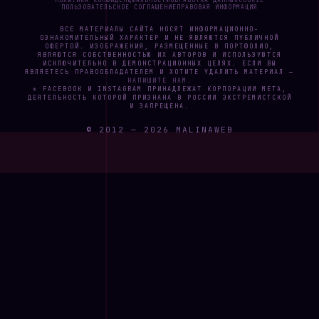
ПОЛИТИКА КОНФИДЕНЦИАЛЬНОСТИ
ОБРАБОТКА ДАННЫХ
COOKIE
ПОЛЬЗОВАТЕЛЬСКОЕ СОГЛАШЕНИЕ
ПРАВОВАЯ ИНФОРМАЦИЯ
ВСЕ МАТЕРИАЛЫ САЙТА НОСЯТ ИНФОРМАЦИОННО-
ОЗНАКОМИТЕЛЬНЫЙ ХАРАКТЕР И НЕ ЯВЛЯЮТСЯ ПУБЛИЧНОЙ
ОФЕРТОЙ. ИЗОБРАЖЕНИЯ, РАЗМЕЩЁННЫЕ В ПОРТФОЛИО,
ЯВЛЯЮТСЯ СОБСТВЕННОСТЬЮ ИХ АВТОРОВ И ИСПОЛЬЗУЮТСЯ
ИСКЛЮЧИТЕЛЬНО В ДЕМОНСТРАЦИОННЫХ ЦЕЛЯХ. ЕСЛИ ВЫ
ЯВЛЯЕТЕСЬ ПРАВООБЛАДАТЕЛЕМ И ХОТИТЕ УДАЛИТЬ МАТЕРИАЛ —
НАПИШИТЕ НАМ
.
* FACEBOOK И INSTAGRAM ПРИНАДЛЕЖАТ КОРПОРАЦИИ META,
ДЕЯТЕЛЬНОСТЬ КОТОРОЙ ПРИЗНАНА В РОССИИ ЭКСТРЕМИСТСКОЙ
И ЗАПРЕЩЕНА.
© 2012 —
2026
MALINAWEB