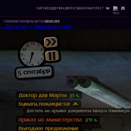
САЙТЫ
ПОДДЕРЖКА
ДИРЕКТ
ШАБЛОНЫ
РЕПОСТ
ГЛАВНАЯ
ИГРЫ
ЭКШЕНЫ/ШУТЕРЫ
BEHOLDER
← Все игры
← Экшены/шутеры