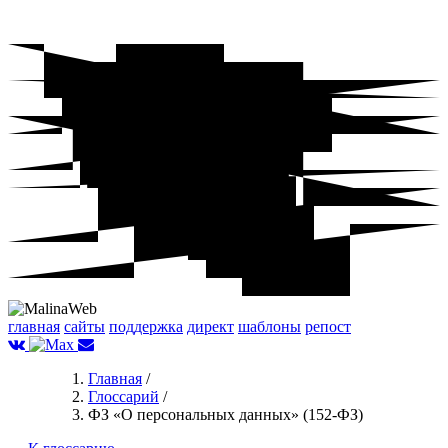
главная
сайты
поддержка
директ
шаблоны
репост
Главная
/
Глоссарий
/
ФЗ «О персональных данных» (152-ФЗ)