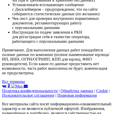
хостера и требованиях к хранению баз данных)
Устанавливаем всплывающее сообщение
с Дисклеймером – предупреждение, что на сайте
собираются статистические данные (по желанию)
Чек-лист для проверки внутренних нормативных
документов, регламентирующих работу
с персональными данными
Инструкция по подаче заявления в РКН
для регистрации себя в vкачестве оператора,
работающего с персональными данными
Примечание. Для выполнения данных работ понадобятся
полные данные по компании (полное наименование юрлица/
ИП, ИНН, ОГРН/ОГРНИП, КПП для юрлиц, ФИО
руководителя). Если какие-то данные предоставить нет
возможности, часть работ выполнена не будет, компенсация
не предусмотрена.
Все термины
Политика конфиденциальности
|
Обработка данных
|
Cookie
|
Пользовательское соглашение
|
Правовая информация
Все материалы сайта носят информационно-ознакомительный
характер и не являются публичной офертой. Изображения,
размещённые в портфолио, являются собственностью их