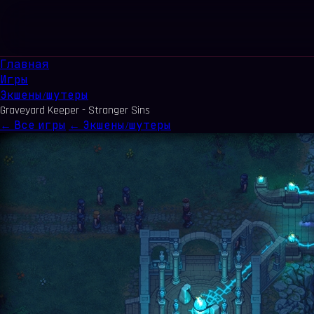
Главная
Игры
Экшены/шутеры
Graveyard Keeper - Stranger Sins
← Все игры
← Экшены/шутеры