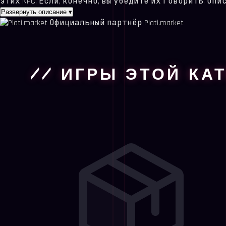
этих NPC. Если, конечно, вы убедите их говорить. Оп
Развернуть описание
▾
Официальный партнёр Plati.market
// ИГРЫ ЭТОЙ КА