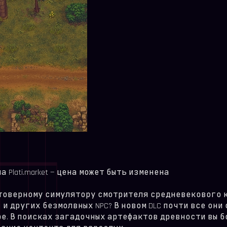
Plati.market — цена может быть изменена
стоверному симулятору смотрителя средневекового 
 и других безмолвных NPC? В новом DLC почти все они
ре. В поисках загадочных артефактов древности вы 