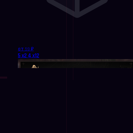
от 59 ₽
5 x2 4 x12