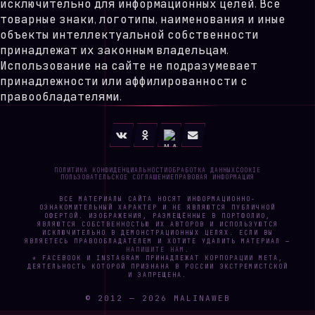
исключительно для информационных целей. Все
товарные знаки, логотипы, наименования и иные
объекты интеллектуальной собственности
принадлежат их законным владельцам.
Использование на сайте не подразумевает
принадлежности или аффилированности с
правообладателями.
ПОЛИТИКА КОНФИДЕНЦИАЛЬНОСТИ
ОБРАБОТКА ДАННЫХ
COOKIE
ПОЛЬЗОВАТЕЛЬСКОЕ СОГЛАШЕНИЕ
ПРАВОВАЯ ИНФОРМАЦИЯ
ВСЕ МАТЕРИАЛЫ САЙТА НОСЯТ ИНФОРМАЦИОННО-
ОЗНАКОМИТЕЛЬНЫЙ ХАРАКТЕР И НЕ ЯВЛЯЮТСЯ ПУБЛИЧНОЙ
ОФЕРТОЙ. ИЗОБРАЖЕНИЯ, РАЗМЕЩЁННЫЕ В ПОРТФОЛИО,
ЯВЛЯЮТСЯ СОБСТВЕННОСТЬЮ ИХ АВТОРОВ И ИСПОЛЬЗУЮТСЯ
ИСКЛЮЧИТЕЛЬНО В ДЕМОНСТРАЦИОННЫХ ЦЕЛЯХ. ЕСЛИ ВЫ
ЯВЛЯЕТЕСЬ ПРАВООБЛАДАТЕЛЕМ И ХОТИТЕ УДАЛИТЬ МАТЕРИАЛ —
НАПИШИТЕ НАМ
.
* FACEBOOK И INSTAGRAM ПРИНАДЛЕЖАТ КОРПОРАЦИИ META,
ДЕЯТЕЛЬНОСТЬ КОТОРОЙ ПРИЗНАНА В РОССИИ ЭКСТРЕМИСТСКОЙ
И ЗАПРЕЩЕНА.
© 2012 —
2026
MALINAWEB