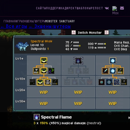
САЙТЫ
ПОДДЕРЖКА
ДИРЕКТ
ШАБЛОНЫ
РЕПОСТ
ГЛАВНАЯ
ИГРЫ
ЭКШЕНЫ/ШУТЕРЫ
MONSTER SANCTUARY
← Все игры
← Экшены/шутеры