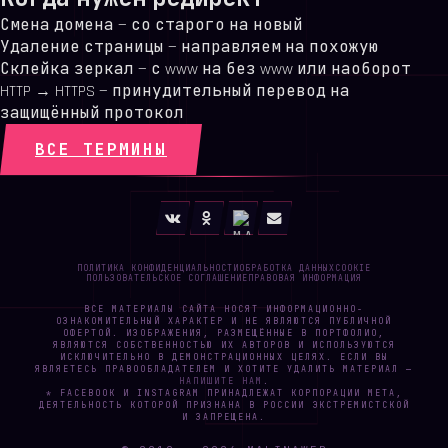
Смена домена — со старого на новый
Удаление страницы — направляем на похожую
Склейка зеркал — с www на без www или наоборот
HTTP → HTTPS — принудительный перевод на
защищённый протокол
ВСЕ ТЕРМИНЫ
ПОЛИТИКА КОНФИДЕНЦИАЛЬНОСТИ
ОБРАБОТКА ДАННЫХ
COOKIE
ПОЛЬЗОВАТЕЛЬСКОЕ СОГЛАШЕНИЕ
ПРАВОВАЯ ИНФОРМАЦИЯ
ВСЕ МАТЕРИАЛЫ САЙТА НОСЯТ ИНФОРМАЦИОННО-
ОЗНАКОМИТЕЛЬНЫЙ ХАРАКТЕР И НЕ ЯВЛЯЮТСЯ ПУБЛИЧНОЙ
ОФЕРТОЙ. ИЗОБРАЖЕНИЯ, РАЗМЕЩЁННЫЕ В ПОРТФОЛИО,
ЯВЛЯЮТСЯ СОБСТВЕННОСТЬЮ ИХ АВТОРОВ И ИСПОЛЬЗУЮТСЯ
ИСКЛЮЧИТЕЛЬНО В ДЕМОНСТРАЦИОННЫХ ЦЕЛЯХ. ЕСЛИ ВЫ
ЯВЛЯЕТЕСЬ ПРАВООБЛАДАТЕЛЕМ И ХОТИТЕ УДАЛИТЬ МАТЕРИАЛ —
НАПИШИТЕ НАМ
.
* FACEBOOK И INSTAGRAM ПРИНАДЛЕЖАТ КОРПОРАЦИИ META,
ДЕЯТЕЛЬНОСТЬ КОТОРОЙ ПРИЗНАНА В РОССИИ ЭКСТРЕМИСТСКОЙ
И ЗАПРЕЩЕНА.