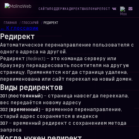
САЙТЫ
ПОДДЕРЖКА
ДИРЕКТ
ШАБЛОНЫ
РЕПОСТ
ГЛАВНАЯ
/
ГЛОССАРИЙ
/
РЕДИРЕКТ
← К глоссарию
Редирект
Автоматическое перенаправление пользователя с
одного адреса на другой.
Редирект (Redirect) — это команда серверу или
браузеру переадресовать посетителя на другую
страницу. Применяется когда страница удалена,
переименована или сайт переехал на новый домен.
Виды редиректов
301 (постоянный)
— страница навсегда переехала,
вес передаётся новому адресу
302 (временный)
— временное перенаправление,
старый адрес сохраняется в индексе
307
— временный редирект с сохранением метода
запроса
Когда нужен редирект