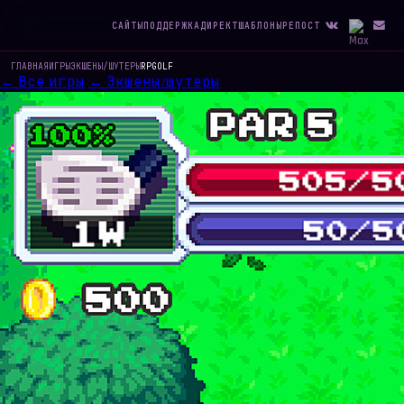
САЙТЫ
ПОДДЕРЖКА
ДИРЕКТ
ШАБЛОНЫ
РЕПОСТ
ГЛАВНАЯ
ИГРЫ
ЭКШЕНЫ/ШУТЕРЫ
RPGOLF
← Все игры
← Экшены/шутеры