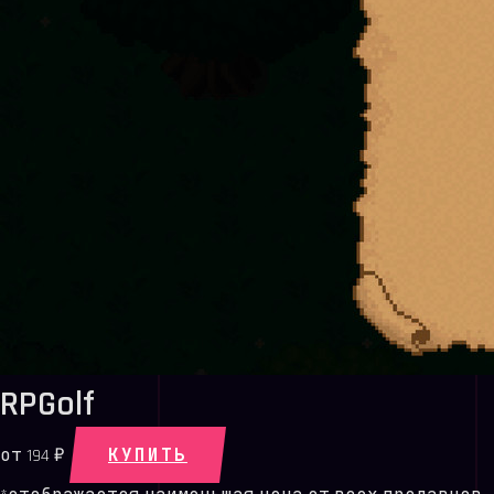
RPGolf
КУПИТЬ
от
194 ₽