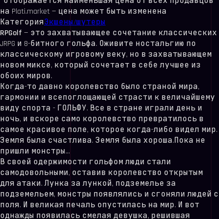
*отображается наименьшая цена от всех продавцов
на Plati.market — цена может быть изменена
Категория
Экшены/шутеры
RPGolf
— это захватывающее сочетание классических
JRPG и 8-битного гольфа. Оживите ностальгию по
классическому игровому веку, но в захватывающем
новом миксе, который сочетает в себе лучшее из
обоих миров.
Когда-то давно королевство было страной мира,
гармонии и всепоглощающей страсти к величайшему
виду спорта - ГОЛЬФУ. Все в стране играли день и
ночь, и вскоре само королевство превратилось в
самое красивое поле, которое когда-либо видел мир.
Земля была счастлива. Земля была хороша.Пока не
пришли монстры...
В своей одержимости гольфом люди стали
самодовольными, оставив королевство открытым
для атаки. Лунка за лункой, подземелье за
подземельем, монстры появлялись и сгоняли людей с
поля. И великая печаль опустилась на мир. И вот
однажды появилась смелая девушка, решившая