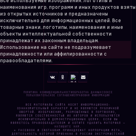
Все используемые изображения, логотипы и
наименования игр, программ и иных продуктов взяты
из открытых источников и предназначены
исключительно для информационных целей. Все
товарные знаки, логотипы, наименования и иные
объекты интеллектуальной собственности
принадлежат их законным владельцам.
Использование на сайте не подразумевает
принадлежности или аффилированности с
правообладателями.
ПОЛИТИКА КОНФИДЕНЦИАЛЬНОСТИ
ОБРАБОТКА ДАННЫХ
COOKIE
ПОЛЬЗОВАТЕЛЬСКОЕ СОГЛАШЕНИЕ
ПРАВОВАЯ ИНФОРМАЦИЯ
ВСЕ МАТЕРИАЛЫ САЙТА НОСЯТ ИНФОРМАЦИОННО-
ОЗНАКОМИТЕЛЬНЫЙ ХАРАКТЕР И НЕ ЯВЛЯЮТСЯ ПУБЛИЧНОЙ
ОФЕРТОЙ. ИЗОБРАЖЕНИЯ, РАЗМЕЩЁННЫЕ В ПОРТФОЛИО,
ЯВЛЯЮТСЯ СОБСТВЕННОСТЬЮ ИХ АВТОРОВ И ИСПОЛЬЗУЮТСЯ
ИСКЛЮЧИТЕЛЬНО В ДЕМОНСТРАЦИОННЫХ ЦЕЛЯХ. ЕСЛИ ВЫ
ЯВЛЯЕТЕСЬ ПРАВООБЛАДАТЕЛЕМ И ХОТИТЕ УДАЛИТЬ МАТЕРИАЛ —
НАПИШИТЕ НАМ
.
* FACEBOOK И INSTAGRAM ПРИНАДЛЕЖАТ КОРПОРАЦИИ META,
ДЕЯТЕЛЬНОСТЬ КОТОРОЙ ПРИЗНАНА В РОССИИ ЭКСТРЕМИСТСКОЙ