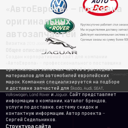
«АвтоЕвропа» — поставка
оригинальных
автозапчастей
Визитка
2013
Joomla
Общее описание
Создан корпоративный сайт для компании
«АвтоЕвропа» — профессионального поставщика
оригинальных запасных частей и расходных
материалов для автомобилей европейских
марок. Компания специализируется на подборе
и доставке запчастей для Škoda, Audi, SEAT,
Volkswagen, Land Rover и Jaguar. Сайт представляет
информацию о компании, каталог брендов,
услуги по доставке, систему скидок и
контактную информацию. Автор проекта —
Сергей Седельников.
Структура сайта