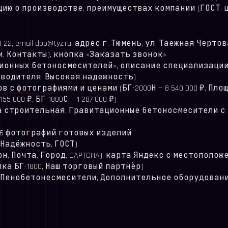
ию о производстве, преимуществах компании (ГОСТ, ц
, email dpo@tyz.ru, адрес г. Тюмень, ул. Таежная Чертова, 
и, Контакты), кнопка «Заказать звонок»
ионных бетоносмесителей», описание специализации
изводителя, Высокая надежность)
с фотографиями и ценами (БГ-2000Н — 8 540 000 ₽, Площадка
5 000 ₽, БГ-1800С — 1 287 000 ₽)
ра строительная, Гравитационные бетоносмесители 
 6 фотографий готовых изделий
 Надёжность, ГОСТ)
фон, Почта, Город, CAPTCHA), карта Яндекс с местополо
ка БГ-1800, Наш торговый партнёр)
, Пенобетонесмесители, Дополнительное оборудование,