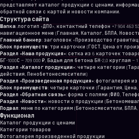
представляет каталог продукции с ценами, информац
обратной связи с картой и новости компании.
Структура сайта
Шапка
: логотип «ДПО», контактный телефон +7 904 463 53 22
навигационное меню (Главная, Каталог, БПЛА, Новост
Главный баннер
: заголовок «Производство гравитац
Блок преимуществ
: три карточки (ГОСТ, Цена от про
Раздел «Наша продукция»
: сетка из 6 карточек товаров 
БГ-1000С — 709 000 ₽, Бадья для бетона БН-2,0 круглая — 1 15
Раздел «Каталог продукции»
: четыре категории (Та
действия, Пенобетонесмесители)
Раздел «Произведенная продукция»
: фотогалерея из
Блок преимуществ
: четыре карточки (Гарантия, Цена,
Раздел «Обратная связь»
: форма с полями (ФИО, Теле
Раздел «Новости»
: новости о продукции (Бетономешал
Подвал
: меню по категориям (Бетоносмесители, БПЛА
Функционал
Каталог продукции с ценами
Категории товаров
Фотогалерея произведенной продукции