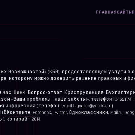
ГЛАВНАЯ
САЙТЫ
П
их Возможностей» (КБВ), предоставляющей услуги в 
ра, которому можно доверить решение правовых и фи
 О нас, Цены, Вопрос-ответ, Юриспруденция, Бухгалтер
ом «Ваши проблемы - наши заботы!», телефон (3452) 74-
информация (телефон, email bigvozm@yandex.ru)
Контакте, Facebook, Twitter, Одноклассники, Mail.ru, Googl
), копирайт 2014