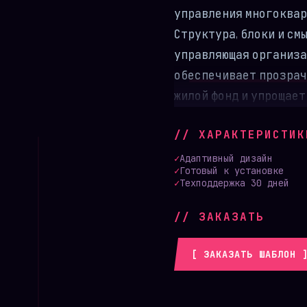
управления многоквар
Структура, блоки и см
управляющая организа
обеспечивает прозрач
жилой фонд и упрощает
Сайт закрывает ключе
// ХАРАКТЕРИСТИК
собственников помещен
точный список домов в
✓
Адаптивный дизайн
✓
Готовый к установке
характеристиками, ар
✓
Техподдержка 30 дней
круглосуточные контак
// ЗАКАЗАТЬ
заказчику — заменить 
загрузить реальные н
[ ЗАКАЗАТЬ ШАБЛОН 
Структура и блоки
Главный экран и навиг
на профессиональное 