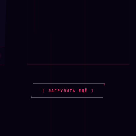
Режим работы с учето
перерывов.
Технические хара
Языки: HTML5, CSS3, ва
навигации.
Кроссбраузерность: Chrom
₽
SEO-готовность: семан
заголовков, мета-теги, 
Лицензия на контент: 
и тексты в демо-верси
[ ЗАГРУЗИТЬ ЕЩЁ ]
заменяются на реальны
Готовый сайт «ДСК» — 
организации. Достато
обслуживаемых домах и
готов к полноценной р