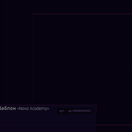
щества. Меню обеспечивает быстрый доступ к
нтам и контактам, что экономит время
етальный список обслуживаемых адресов с
количества квартир и года постройки
чевой элемент прозрачности, позволяющий
найти свой дом и убедиться в легитимности
чётности.
Готовая структура с вкладками
тельной документации: лицензия на
оговоры, годовые финансовые отчёты, реестр
околы общих собраний. Полное соответствие
арт. арт0000000003
о законодательства к сайтам УК.
 связь.
Четкое разделение информации: