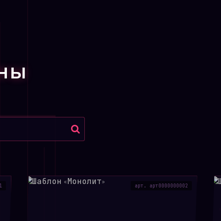
содержанию общего иму
реестру домов, докуме
жильцов.
Реестр жилого фонда.
Д
ОНЫ
указанием этажности, 
каждого дома. Это клю
собственникам быстро 
работы УК.
Архив документов и от
для размещения обяза
управление, типовые д
собственников и прот
1
арт. арт0000000002
требованиям жилищног
Контакты и экстренная