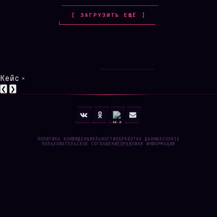
[ ЗАГРУЗИТЬ ЕЩЁ ]
Кейс
×
❮
❯
ПОЛИТИКА КОНФИДЕНЦИАЛЬНОСТИ
ОБРАБОТКА ДАННЫХ
COOKIE
ПОЛЬЗОВАТЕЛЬСКОЕ СОГЛАШЕНИЕ
ПРАВОВАЯ ИНФОРМАЦИЯ
ВСЕ МАТЕРИАЛЫ САЙТА НОСЯТ ИНФОРМАЦИОННО-
ОЗНАКОМИТЕЛЬНЫЙ ХАРАКТЕР И НЕ ЯВЛЯЮТСЯ ПУБЛИЧНОЙ
ОФЕРТОЙ. ИЗОБРАЖЕНИЯ, РАЗМЕЩЁННЫЕ В ПОРТФОЛИО,
ЯВЛЯЮТСЯ СОБСТВЕННОСТЬЮ ИХ АВТОРОВ И ИСПОЛЬЗУЮТСЯ
ИСКЛЮЧИТЕЛЬНО В ДЕМОНСТРАЦИОННЫХ ЦЕЛЯХ. ЕСЛИ ВЫ
ЯВЛЯЕТЕСЬ ПРАВООБЛАДАТЕЛЕМ И ХОТИТЕ УДАЛИТЬ МАТЕРИАЛ —
НАПИШИТЕ НАМ
.
* FACEBOOK И INSTAGRAM ПРИНАДЛЕЖАТ КОРПОРАЦИИ META,
ДЕЯТЕЛЬНОСТЬ КОТОРОЙ ПРИЗНАНА В РОССИИ ЭКСТРЕМИСТСКОЙ
И ЗАПРЕЩЕНА.