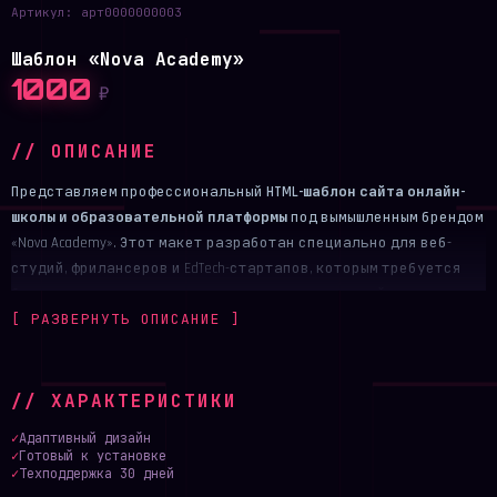
Артикул:
арт0000000003
Шаблон «Nova Academy»
1000
₽
// ОПИСАНИЕ
Представляем профессиональный
HTML-шаблон сайта онлайн-
школы и образовательной платформы
под вымышленным брендом
«Nova Academy». Этот макет разработан специально для веб-
студий, фрилансеров и EdTech-стартапов, которым требуется
быстрое и качественное решение для запуска сайта с курсами.
[ РАЗВЕРНУТЬ ОПИСАНИЕ ]
Все названия курсов (Python, UI/UX, Data Science), имена экспертов,
отзывы студентов и статистические данные в данной демо-
версии являются
полностью вымышленными
и служат
исключительно для демонстрации структуры, верстки и
// ХАРАКТЕРИСТИКИ
логики пользовательского пути.
✓
Адаптивный дизайн
Этот макет создан как готовый фундамент: вам останется
✓
Готовый к установке
только заменить демо-контент на реальные данные вашей
✓
Техподдержка 30 дней