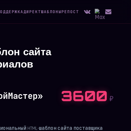
ОДДЕРЖКА
ДИРЕКТ
ШАБЛОНЫ
РЕПОСТ
лон сайта
риалов
3600
ойМастер»
₽
иональный HTML-шаблон сайта поставщика