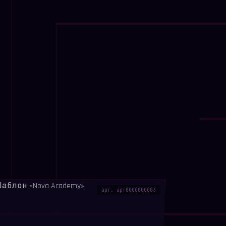
черкивает надежность поставщика и
хническими характеристиками
локи: Hero-экран с УТП, удобная сетка
епица, сайдинг, фасадные панели,
 блок услуг по подбору и расчету комплекта,
запроса коммерческого предложения.
а HTML5: Правильная иерархия заголовков,
ражений и микроразметка товаров для лучшей
и системами.
ес страницы, высокая скорость загрузки и
ции цветов и шрифтов под корпоративный
арт. арт0000000003
 этот макет?