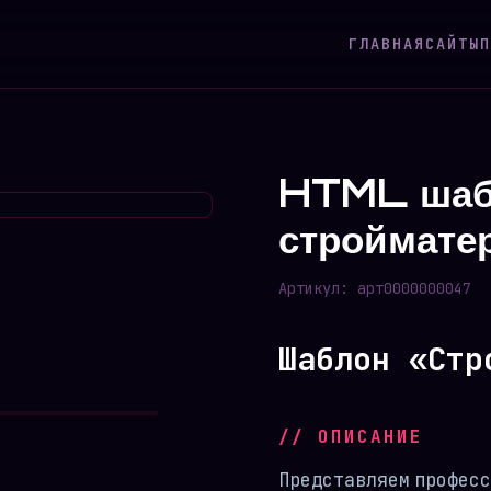
ГЛАВНАЯ
САЙТЫ
П
HTML шаб
строймате
Артикул:
арт0000000047
Шаблон «Стр
// ОПИСАНИЕ
Представляем професс