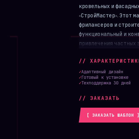
кровельных и фасадны
«СтройМастер». Этот м
фрилансеров и строите
функциональный и кон
привлечения частных 
Все наименования прод
// ХАРАКТЕРИСТИК
данные в данной демо-
служат исключительно
✓
Адаптивный дизайн
✓
Готовый к установке
логики пользовательс
✓
Техподдержка 30 дней
Этот макет создан как
// ЗАКАЗАТЬ
заменить демо-контент
подключить скрипт от
[ ЗАКАЗАТЬ ШАБЛОН 
продукции.
Ключевые особенн
Индустриальный и прак