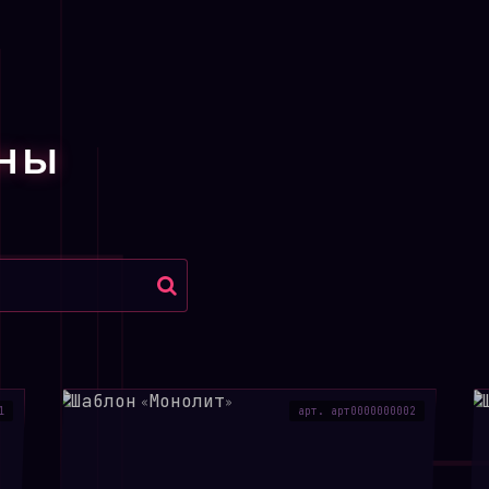
который идеально под
удобство работы с те
стройматериалов.
Готовые тематические б
ОНЫ
категорий (металлочер
водосточные системы),
этапы работы и форма 
Семантическая разметк
alt-атрибуты для изоб
индексации поисковым
Чистый CSS3: Легкий в
простота в кастомиза
1
арт. арт0000000002
стиль вашего бренда.
Для кого подойдет