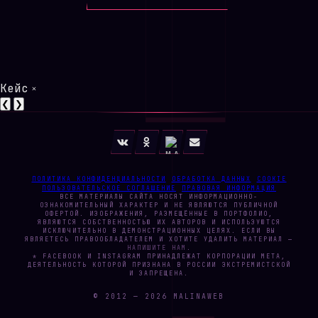
Кейс
×
❮
❯
ПОЛИТИКА КОНФИДЕНЦИАЛЬНОСТИ
ОБРАБОТКА ДАННЫХ
COOKIE
ПОЛЬЗОВАТЕЛЬСКОЕ СОГЛАШЕНИЕ
ПРАВОВАЯ ИНФОРМАЦИЯ
ВСЕ МАТЕРИАЛЫ САЙТА НОСЯТ ИНФОРМАЦИОННО-
ОЗНАКОМИТЕЛЬНЫЙ ХАРАКТЕР И НЕ ЯВЛЯЮТСЯ ПУБЛИЧНОЙ
ОФЕРТОЙ. ИЗОБРАЖЕНИЯ, РАЗМЕЩЁННЫЕ В ПОРТФОЛИО,
ЯВЛЯЮТСЯ СОБСТВЕННОСТЬЮ ИХ АВТОРОВ И ИСПОЛЬЗУЮТСЯ
ИСКЛЮЧИТЕЛЬНО В ДЕМОНСТРАЦИОННЫХ ЦЕЛЯХ. ЕСЛИ ВЫ
ЯВЛЯЕТЕСЬ ПРАВООБЛАДАТЕЛЕМ И ХОТИТЕ УДАЛИТЬ МАТЕРИАЛ —
НАПИШИТЕ НАМ
.
* FACEBOOK И INSTAGRAM ПРИНАДЛЕЖАТ КОРПОРАЦИИ META,
ДЕЯТЕЛЬНОСТЬ КОТОРОЙ ПРИЗНАНА В РОССИИ ЭКСТРЕМИСТСКОЙ
И ЗАПРЕЩЕНА.
© 2012 —
2026
MALINAWEB