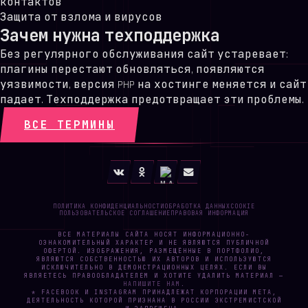
контактов
Защита от взлома и вирусов
Зачем нужна техподдержка
Без регулярного обслуживания сайт устаревает:
плагины перестают обновляться, появляются
уязвимости, версия PHP на хостинге меняется и сайт
падает. Техподдержка предотвращает эти проблемы.
ВСЕ ТЕРМИНЫ
ПОЛИТИКА КОНФИДЕНЦИАЛЬНОСТИ
ОБРАБОТКА ДАННЫХ
COOKIE
ПОЛЬЗОВАТЕЛЬСКОЕ СОГЛАШЕНИЕ
ПРАВОВАЯ ИНФОРМАЦИЯ
ВСЕ МАТЕРИАЛЫ САЙТА НОСЯТ ИНФОРМАЦИОННО-
ОЗНАКОМИТЕЛЬНЫЙ ХАРАКТЕР И НЕ ЯВЛЯЮТСЯ ПУБЛИЧНОЙ
ОФЕРТОЙ. ИЗОБРАЖЕНИЯ, РАЗМЕЩЁННЫЕ В ПОРТФОЛИО,
ЯВЛЯЮТСЯ СОБСТВЕННОСТЬЮ ИХ АВТОРОВ И ИСПОЛЬЗУЮТСЯ
ИСКЛЮЧИТЕЛЬНО В ДЕМОНСТРАЦИОННЫХ ЦЕЛЯХ. ЕСЛИ ВЫ
ЯВЛЯЕТЕСЬ ПРАВООБЛАДАТЕЛЕМ И ХОТИТЕ УДАЛИТЬ МАТЕРИАЛ —
НАПИШИТЕ НАМ
.
* FACEBOOK И INSTAGRAM ПРИНАДЛЕЖАТ КОРПОРАЦИИ META,
ДЕЯТЕЛЬНОСТЬ КОТОРОЙ ПРИЗНАНА В РОССИИ ЭКСТРЕМИСТСКОЙ