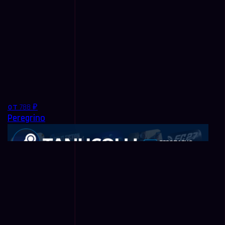
от 788 ₽
Peregrino