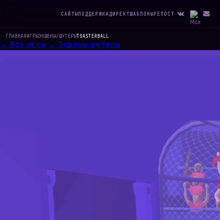
САЙТЫ
ПОДДЕРЖКА
ДИРЕКТ
ШАБЛОНЫ
РЕПОСТ
ГЛАВНАЯ
ИГРЫ
ЭКШЕНЫ/ШУТЕРЫ
TOASTERBALL
← Все игры
← Экшены/шутеры