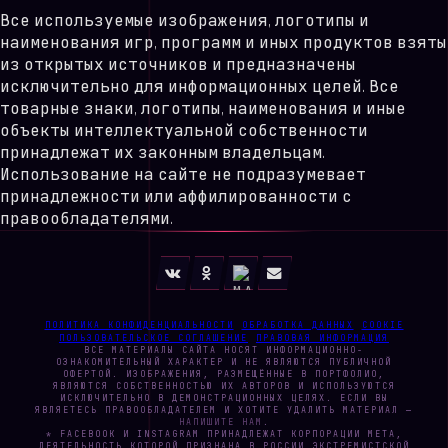
Все используемые изображения, логотипы и
наименования игр, программ и иных продуктов взяты
из открытых источников и предназначены
исключительно для информационных целей. Все
товарные знаки, логотипы, наименования и иные
объекты интеллектуальной собственности
принадлежат их законным владельцам.
Использование на сайте не подразумевает
принадлежности или аффилированности с
правообладателями.
ПОЛИТИКА КОНФИДЕНЦИАЛЬНОСТИ
ОБРАБОТКА ДАННЫХ
COOKIE
ПОЛЬЗОВАТЕЛЬСКОЕ СОГЛАШЕНИЕ
ПРАВОВАЯ ИНФОРМАЦИЯ
ВСЕ МАТЕРИАЛЫ САЙТА НОСЯТ ИНФОРМАЦИОННО-
ОЗНАКОМИТЕЛЬНЫЙ ХАРАКТЕР И НЕ ЯВЛЯЮТСЯ ПУБЛИЧНОЙ
ОФЕРТОЙ. ИЗОБРАЖЕНИЯ, РАЗМЕЩЁННЫЕ В ПОРТФОЛИО,
ЯВЛЯЮТСЯ СОБСТВЕННОСТЬЮ ИХ АВТОРОВ И ИСПОЛЬЗУЮТСЯ
ИСКЛЮЧИТЕЛЬНО В ДЕМОНСТРАЦИОННЫХ ЦЕЛЯХ. ЕСЛИ ВЫ
ЯВЛЯЕТЕСЬ ПРАВООБЛАДАТЕЛЕМ И ХОТИТЕ УДАЛИТЬ МАТЕРИАЛ —
НАПИШИТЕ НАМ
.
* FACEBOOK И INSTAGRAM ПРИНАДЛЕЖАТ КОРПОРАЦИИ META,
ДЕЯТЕЛЬНОСТЬ КОТОРОЙ ПРИЗНАНА В РОССИИ ЭКСТРЕМИСТСКОЙ