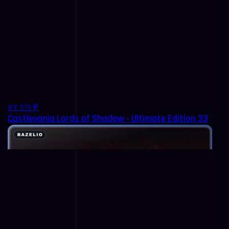
от 878 ₽
Castlevania Lords of Shadow - Ultimate Edition 33