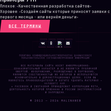
Плохое: «Качественная разработка сайтов»
Хорошее: «Создаём сайты которые приносят заявки с
первого месяца — или вернём деньги»
ВСЕ ТЕРМИНЫ
ПОЛИТИКА КОНФИДЕНЦИАЛЬНОСТИ
ОБРАБОТКА ДАННЫХ
COOKIE
ПОЛЬЗОВАТЕЛЬСКОЕ СОГЛАШЕНИЕ
ПРАВОВАЯ ИНФОРМАЦИЯ
ВСЕ МАТЕРИАЛЫ САЙТА НОСЯТ ИНФОРМАЦИОННО-
ОЗНАКОМИТЕЛЬНЫЙ ХАРАКТЕР И НЕ ЯВЛЯЮТСЯ ПУБЛИЧНОЙ
ОФЕРТОЙ. ИЗОБРАЖЕНИЯ, РАЗМЕЩЁННЫЕ В ПОРТФОЛИО,
ЯВЛЯЮТСЯ СОБСТВЕННОСТЬЮ ИХ АВТОРОВ И ИСПОЛЬЗУЮТСЯ
ИСКЛЮЧИТЕЛЬНО В ДЕМОНСТРАЦИОННЫХ ЦЕЛЯХ. ЕСЛИ ВЫ
ЯВЛЯЕТЕСЬ ПРАВООБЛАДАТЕЛЕМ И ХОТИТЕ УДАЛИТЬ МАТЕРИАЛ —
НАПИШИТЕ НАМ
.
* FACEBOOK И INSTAGRAM ПРИНАДЛЕЖАТ КОРПОРАЦИИ META,
ДЕЯТЕЛЬНОСТЬ КОТОРОЙ ПРИЗНАНА В РОССИИ ЭКСТРЕМИСТСКОЙ
И ЗАПРЕЩЕНА.
© 2012 —
2026
MALINAWEB