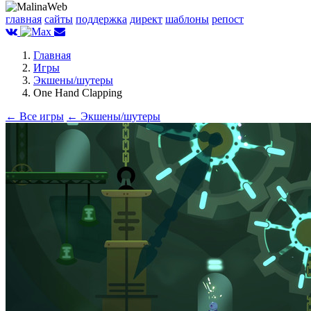
главная
сайты
поддержка
директ
шаблоны
репост
Главная
Игры
Экшены/шутеры
One Hand Clapping
← Все игры
← Экшены/шутеры