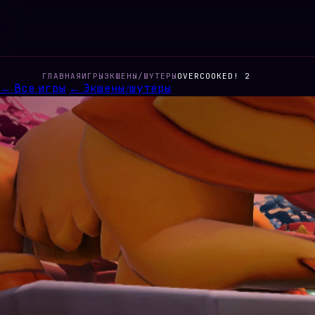
ГЛАВНАЯ
ИГРЫ
ЭКШЕНЫ/ШУТЕРЫ
OVERCOOKED! 2
← Все игры
← Экшены/шутеры