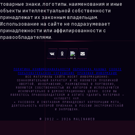
товарные знаки, логотипы, наименования и иные
объекты интеллектуальной собственности
принадлежат их законным владельцам.
Использование на сайте не подразумевает
принадлежности или аффилированности с
правообладателями.
ПОЛИТИКА КОНФИДЕНЦИАЛЬНОСТИ
ОБРАБОТКА ДАННЫХ
COOKIE
ПОЛЬЗОВАТЕЛЬСКОЕ СОГЛАШЕНИЕ
ПРАВОВАЯ ИНФОРМАЦИЯ
ВСЕ МАТЕРИАЛЫ САЙТА НОСЯТ ИНФОРМАЦИОННО-
ОЗНАКОМИТЕЛЬНЫЙ ХАРАКТЕР И НЕ ЯВЛЯЮТСЯ ПУБЛИЧНОЙ
ОФЕРТОЙ. ИЗОБРАЖЕНИЯ, РАЗМЕЩЁННЫЕ В ПОРТФОЛИО,
ЯВЛЯЮТСЯ СОБСТВЕННОСТЬЮ ИХ АВТОРОВ И ИСПОЛЬЗУЮТСЯ
ИСКЛЮЧИТЕЛЬНО В ДЕМОНСТРАЦИОННЫХ ЦЕЛЯХ. ЕСЛИ ВЫ
ЯВЛЯЕТЕСЬ ПРАВООБЛАДАТЕЛЕМ И ХОТИТЕ УДАЛИТЬ МАТЕРИАЛ —
НАПИШИТЕ НАМ
.
* FACEBOOK И INSTAGRAM ПРИНАДЛЕЖАТ КОРПОРАЦИИ META,
ДЕЯТЕЛЬНОСТЬ КОТОРОЙ ПРИЗНАНА В РОССИИ ЭКСТРЕМИСТСКОЙ
И ЗАПРЕЩЕНА.
© 2012 —
2026
MALINAWEB