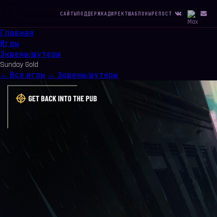
САЙТЫ
ПОДДЕРЖКА
ДИРЕКТ
ШАБЛОНЫ
РЕПОСТ
Главная
Игры
Экшены/шутеры
Sunday Gold
← Все игры
← Экшены/шутеры